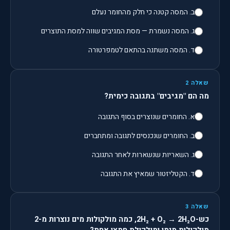
ב. המסה קטנה כי חלק מהחומר נעלם
ג. המסה נשמרת — מסת המגיבים שווה למסת התוצרים
ד. המסה משתנה בהתאם לטמפרטורה
שאלה 2
מה הם "מגיבים" בתגובה כימית?
א. החומרים שנוצרים בסוף התגובה
ב. החומרים שנכנסים לתגובה ומתחברים
ג. השאריות שנשארות לאחר התגובה
ד. הקטליזטור שמאיץ את התגובה
שאלה 3
כש-2H₂ + O₂ → 2H₂O, כמה מולקולות מים נוצרות מ-2