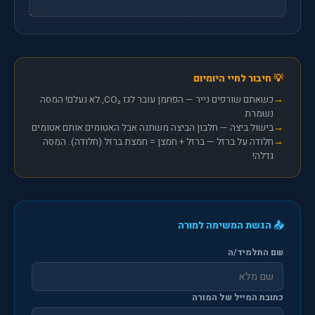
💡 חיבור לחיי היומיום
כשאתם שורפים נייר — הפחמן עובר לגז CO₂, לא נעלם! המסה
נשמרת
בישול ביצה — חלבון הביצה משתנה אבל האטומים אותם אטומים
חלודה על ברזל — ברזל + חמצן = חמצת ברזל (חלודה). המסה
גדלה!
📤 הגשת המשימה למורה
שם התלמיד/ה
כתובת המייל של המורה