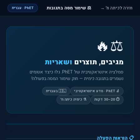
⚖️ שימור מסה בתגובות
חזרה לכיתה ח׳ →
PhET · עברית
⚖️🔥
מגיבים, תוצרים
ושאריות
סמלציה אינטראקטיבית של PhET. גלו כיצד אטומים
נשמרים בתגובה כימית — חוק שימור המסה בפעולה!
🔬 PhET · מדע אינטראקטיבי
🇮🇱 בעברית
⏱️ 20–30 דקות
⚗️ כימיה כיתה ח׳
🇮🇱 עברית
📋 הוראות הפעלה