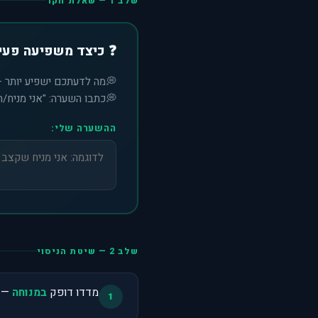
שלב 1 — שאלת חקר
❓ כיצד משפיעה פעי
מה לדעתכם ישפיע יותר — 
כתבו השערה: "אני מניח/
ההשערה שלי:
שלב 2 — שיטת הניסוי
מדדו דופק
במנוחה
— שבו 2 דקות של
1