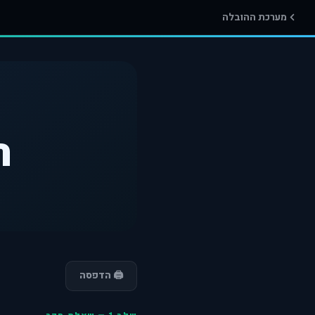
מערכת ההובלה
ח
🖨️ הדפסה