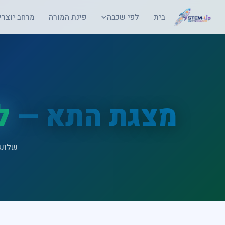
בית
לפי שכבה
פינת המורה
מרחב יוצרי
מצגת התא —
ל