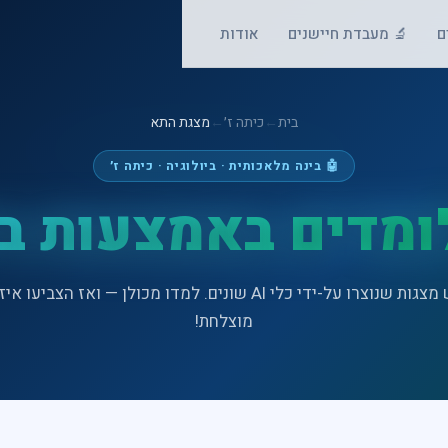
ם
🔬 מעבדת חיישנים
אודות
בית
←
כיתה ז׳
←
מצגת התא
🤖 בינה מלאכותית · ביולוגיה · כיתה ז׳
ומדים באמצעות ב
שלוש מצגות שנוצרו על-ידי כלי AI שונים. למדו מכולן — ואז הצביעו 
מוצלחת!