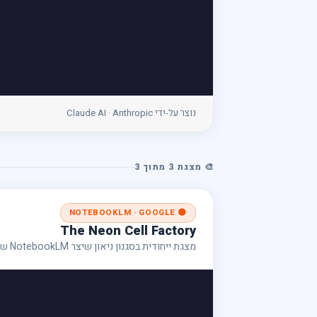
נוצר על-ידי Claude AI · Anthropic
🎨 מצגת 3 מתוך 3
🟠 NOTEBOOKLM · GOOGLE
The Neon Cell Factory
מצגת ייחודית בסגנון ניאון שיצר NotebookLM של גוגל — ייצוג יצירתי של מפעל התא.