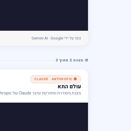
נוצר על-ידי Gemini AI · Google
🎨 מצגת 2 מתוך 3
🟠 CLAUDE · ANTHROPIC
עולם התא
מצגת מסודרת ומפורטת שיצר Claude של Anthropic — הסבר שלב אחר שלב על מבנה התא ואברוניו.