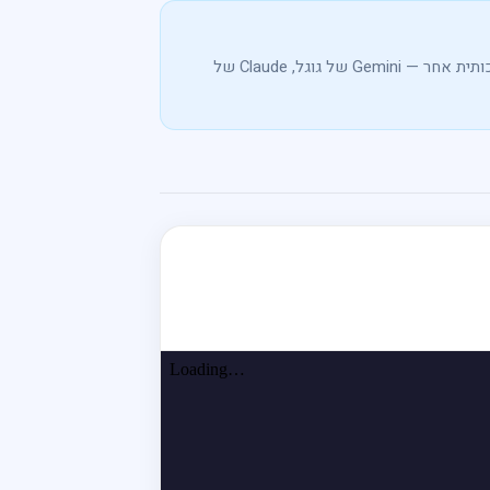
ותפקידי האברונים. כל מצגת נוצרה על-ידי כלי בינה מלאכותית אחר — Gemini של גוגל, Claude של