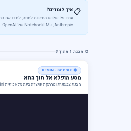
איך לומדים?
📋
עברו על שלוש המצגות למטה, למדו את הח
Anthropic, ו-NotebookLM של OpenAI. אחרי שסיימתם, הצביעו בסקר בתחתית הדף!
🎨 מצגת 1 מתוך 3
🔵 GEMINI · GOOGLE
מסע מופלא אל תוך התא
מצגת צבעונית ומרתקת שיצרה בינה מלאכותית Gemini של גוגל — מסע ויזואלי בתוך התא.