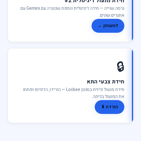
 מנעול דיגיטלית #2
גרסה שנייה — חידה דיגיטלית נוספת שנוצרה עם Gemini עם
ים שונים.
משחק ←
ת צבעי התא
חידת מנעול פיזית בסגנון Lockee — הורידו, הדפיסו ופתחו
מנעול בכיתה.
ורדה ⬇