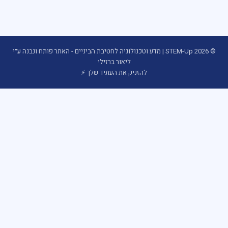
© 2026 STEM-Up | מדע וטכנולוגיה לחטיבת הביניים - האתר פותח ונבנה ע״י
ליאור ברזילי
להזניק את העתיד שלך ⚡